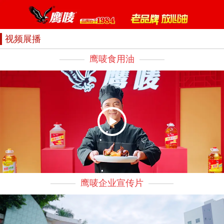
视频展播
鹰唛食用油
鹰唛企业宣传片